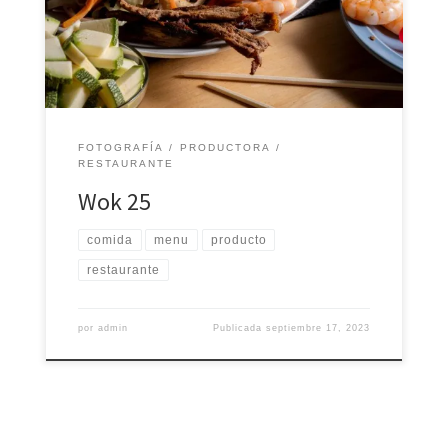
platillos, así como también un pequeño clip desde su
cocina y un nuevo diseño para su carta física.
Septiembre 2022 – Playa del Carmen, Quintana […]
FOTOGRAFÍA
PRODUCTORA
RESTAURANTE
Wok 25
comida
menu
producto
restaurante
por
admin
Publicada
septiembre 17, 2023