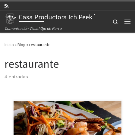
Saltar al contenido
Casa Productora Ich Peek´
Search
Comunicación Visual Ojo de Perro
Inicio
»
Blog
»
restaurante
restaurante
4 entradas
Renovamos la imagen del menú completo de este
restaurante ubicado en el corazón de Playa del
Carmen, realizamos la fotografía de cada uno de sus