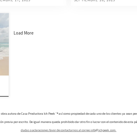
r
Load More
 son obra autora de Casa Productora Ich Peek´® así como propiedad de cada uno de los clientes ya sean 
ción previa por escrito. De igual manera queda prohibido dar otro fin o lucrar con el contenido de esta
dudas o aclaraciones favor de contactarnos al correo info@ichpeek.com.