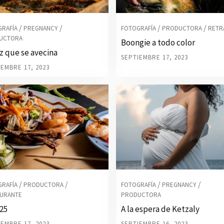
/
/
/
/
GRAFÍA
PREGNANCY
FOTOGRAFÍA
PRODUCTORA
RETR
UCTORA
Boongie a todo color
uz que se avecina
SEPTIEMBRE 17, 2023
IEMBRE 17, 2023
/
/
/
/
GRAFÍA
PRODUCTORA
FOTOGRAFÍA
PREGNANCY
AURANTE
PRODUCTORA
25
A la espera de Ketzaly
IEMBRE 17, 2023
SEPTIEMBRE 16, 2023