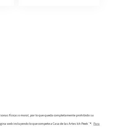
personas físicas o moral, por lo que queda completamente prohibido su
 página web incluyendo lo que compete a Casa de las Artes Ich Peek´®.
Para