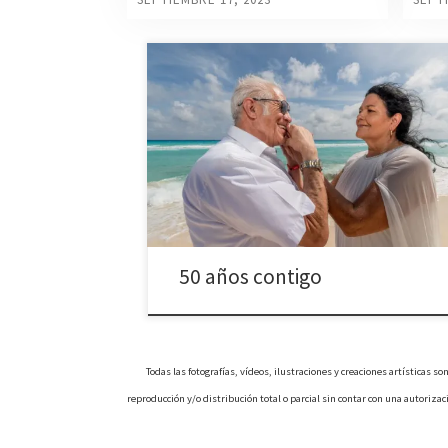
Sus hijos los enviaron de luna de miel a Cancún,
Silviano y Amparo llegaron al Caribe para celebra
su amor y festejar juntos sus bodas de oro. Enero
2023 – Cancún, Quintana Roo. Todas las
fotografías, vídeos, ilustraciones y creaciones
artísticas son obra autora de Casa Productora Ich
Peek´® así […]
50 años contigo
Todas las fotografías, vídeos, ilustraciones y creaciones artísticas
reproducción y/o distribución total o parcial sin contar con una autoriza