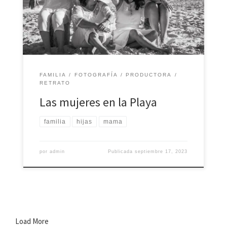
Quintana Roo. Todas las fotografías, vídeos,
ilustraciones y creaciones artísticas son obra autora de
Casa Productora Ich Peek´® así como propiedad […]
FAMILIA
FOTOGRAFÍA
PRODUCTORA
RETRATO
Las mujeres en la Playa
familia
hijas
mama
por
admin
Publicada
septiembre 17, 2023
Load More