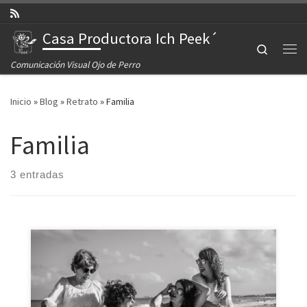
Saltar al contenido
Casa Productora Ich Peek´
Search
Comunicación Visual Ojo de Perro
Inicio
»
Blog
»
Retrato
»
Familia
Familia
3 entradas
En Playa Mujeres se reunieron mamá e hijas para
celebrar la vida y por supuesto la oportunidad de estar
juntas en este tan hermoso lugar. Agosto 2022 – Cancún,