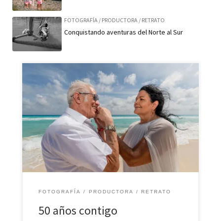
FOTOGRAFÍA
/
PRODUCTORA
/
RETRATO
Conquistando aventuras del Norte al Sur
Sus hijos los enviaron de luna de miel a Cancún, Silviano
y Amparo llegaron al Caribe para celebrar su amor y
festejar juntos sus bodas de oro. Enero 2023 – Cancún,
Quintana Roo. Todas las fotografías, vídeos,
ilustraciones y creaciones artísticas son obra autora de
Casa Productora Ich Peek´® así […]
FOTOGRAFÍA
PRODUCTORA
RETRATO
50 años contigo