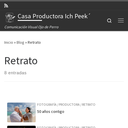
Saltar al contenido
Casa Productora Ich Peek´
Search
Comunicación Visual Ojo de Perro
Inicio
»
Blog
»
Retrato
Retrato
8 entradas
FOTOGRAFÍA
/
PRODUCTORA
/
RETRATO
50 años contigo
FOTOGRAFÍA
/
PRODUCTORA
/
RETRATO