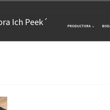
ora Ich Peek´
PRODUCTORA
BOD
te