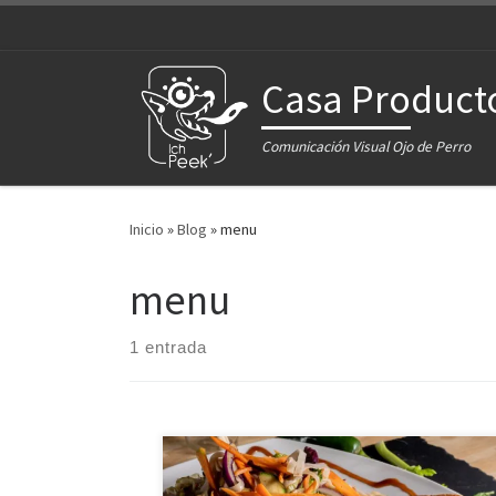
Saltar al contenido
Casa Product
Comunicación Visual Ojo de Perro
Inicio
»
Blog
»
menu
menu
1 entrada
Renovamos la imagen del menú completo de es