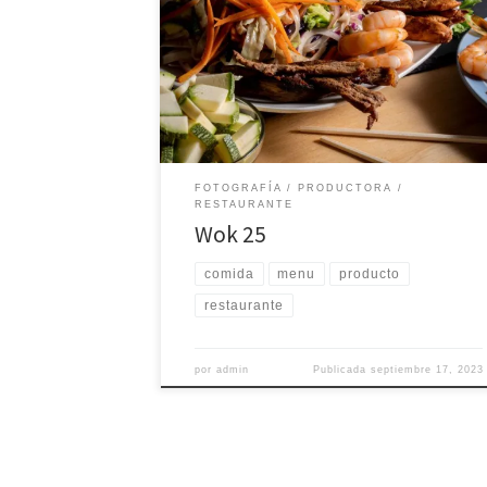
restaurante ubicado en el corazón de Playa del
Carmen, realizamos la fotografía de cada uno de
sus platillos, así como también un pequeño clip
desde su cocina y un nuevo diseño para su carta
física. Septiembre 2022 – Playa del Carmen,
Quintana […]
FOTOGRAFÍA
PRODUCTORA
RESTAURANTE
Wok 25
comida
menu
producto
restaurante
por
admin
Publicada
septiembre 17, 2023