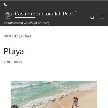
Saltar al contenido
Casa Productora Ich Peek´
Search
Comunicación Visual Ojo de Perro
Inicio
»
Blog
»
Playa
Playa
6 entradas
Los recién casados viajaron del Norte a Cancún para
pasar unos días en el paraíso, así que tuvimos una
sesión en una de las principales playas de este destino.}