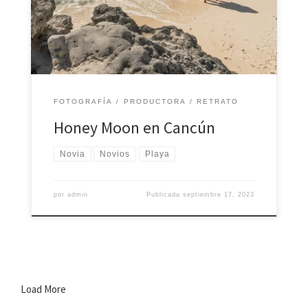
Enero 2023 – Cancún, Quintana Roo. Todas las
fotografías, vídeos, ilustraciones y creaciones artísticas
son obra autora de Casa Productora Ich […]
FOTOGRAFÍA
PRODUCTORA
RETRATO
Honey Moon en Cancún
Novia
Novios
Playa
por
admin
Publicada
septiembre 17, 2023
Load More