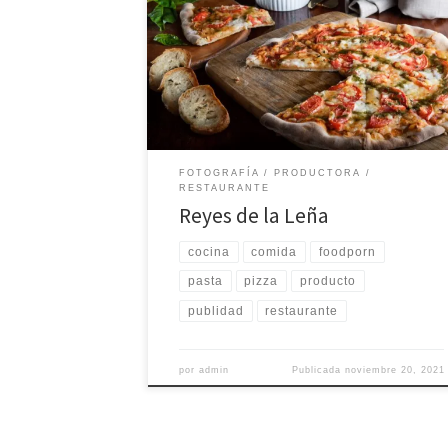
este restaurante ubicado en uno de los barrios m
icónicos de la Perla Tapatía. Octubre 2021 – Reye
de la Leña, Guadalajara, Jalisco. Todas las
fotografías, vídeos, ilustraciones y creaciones
artísticas son obra autora de Casa Productora Ich
Peek´® así como […]
FOTOGRAFÍA
PRODUCTORA
RESTAURANTE
Reyes de la Leña
cocina
comida
foodporn
pasta
pizza
producto
publidad
restaurante
por
admin
Publicada
noviembre 20, 2021