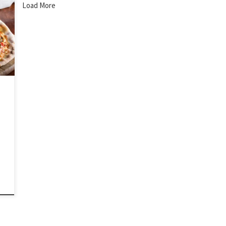
ás
Load More
s