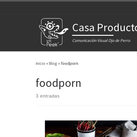
Saltar al contenido
Casa Product
Comunicación Visual Ojo de Perro
Inicio
»
Blog
»
foodporn
foodporn
3 entradas
Creamos la imagen visual para el nuevo menú de