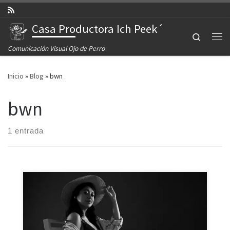
Saltar al contenido
Casa Productora Ich Peek´
Search
Comunicación Visual Ojo de Perro
Inicio
»
Blog
»
bwn
bwn
1 entrada
Creamos un ambiente de sombras y luces para darle
misterio y elegancia a la llegada de Julieta, sesión de
estudio en casa. Noviembre 2020, Puerto Morelos,
Quintana Roo. Todas las fotografías, vídeos,