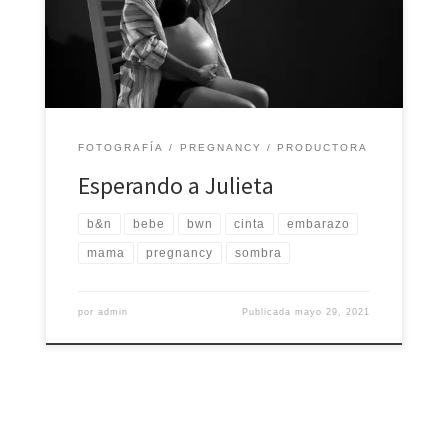
ilustraciones y creaciones artísticas son obra autora de
Casa Productora Ich Peek´® así como propiedad de
cada uno […]
FOTOGRAFÍA
PREGNANCY
PRODUCTORA
Esperando a Julieta
b&n
bebe
bwn
cinta
embarazo
mama
pregnancy
sombra
por
admin
Publicada
mayo 29, 2021