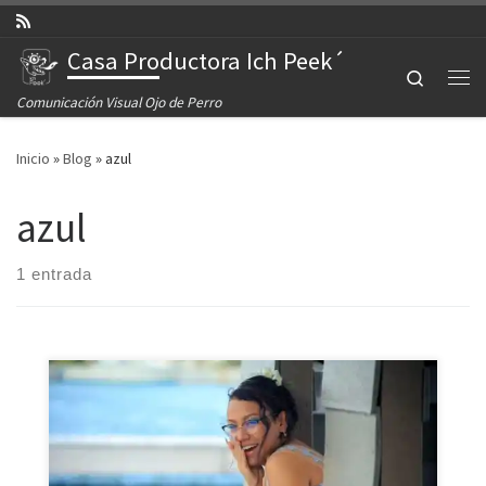
Saltar al contenido
Casa Productora Ich Peek´
Search
Comunicación Visual Ojo de Perro
Inicio
»
Blog
»
azul
azul
1 entrada
Esta quinceañera sorprendió a todos cuando decidió
invitar a unos seres extraordinarios a su sesión de fotos,
una cita inigualable y sin duda digna de contar. Octubre
2020, Puerto Morelos, Quintana Roo. Todas las