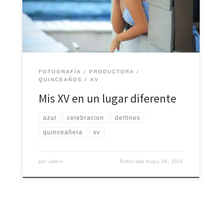
fotografías, vídeos, ilustraciones y creaciones artísticas
son obra autora de Casa Productora Ich Peek´® así
como […]
FOTOGRAFÍA
PRODUCTORA
QUINCEAÑOS
XV
Mis XV en un lugar diferente
azul
celebracion
delfines
quinceañera
xv
por
admin
Publicada
mayo 28, 2021