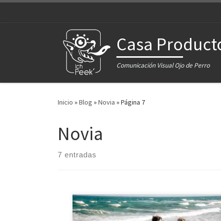
Saltar al contenido
Casa Product
Comunicación Visual Ojo de Perro
Inicio
»
Blog
»
Novia
»
Página 7
Novia
7 entradas
Estas fotos forman parte del trabajo que
realizamos para Valeria y Fernando quienes se