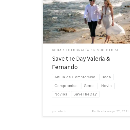
comprometieron y ya planean su boda.
Felicidades a ellos y gracias por permitirnos crear
estos recuerdos para la familia que están iniciand
Marzo 2021 Puerto Morelos, Quintana Roo. Todas
las fotografías, vídeos, ilustraciones y creaciones
artísticas […]
BODA
FOTOGRAFÍA
PRODUCTORA
Save the Day Valeria &
Fernando
Anillo de Compromiso
Boda
Compromiso
Gente
Novia
Novios
SaveTheDay
por
admin
Publicada
mayo 27, 2021